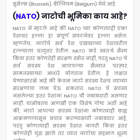
ब्रुसेल्स (Brussels), बेल्जियम (Belgium) येथे आहे.
(
NATO
) नाटोची भूमिका काय आहे?
NATO ने म्हटले आहे की NATO च्या कोणत्याही एका
देशावर हल्ला हा संपूर्ण संघटनेवर हल्ला असेल.
म्हणजेच, नाटोचे सर्व देश एखाद्याच्या देशावरील
हल्ल्याला प्रत्युत्तर देतील. NATO कडे स्वतःचे सैन्य
किंवा इतर कोणतेही संरक्षण स्त्रोत नाही, परंतु NATO चे
सर्व सदस्य देश आपापल्या सैन्यात परस्पर
सामंजस्याच्या आधारे योगदान देतील. हे लक्षात
घेण्यासारखे आहे की केवळ नाटो सदस्य देशच त्याच्या
संरक्षणाचा लाभ घेऊ शकतात. NATO चे सदस्य
नसलेल्या इतर देशांना NATO ची जबाबदारी असणार
नाही. यासोबतच आणखी एक विशेष गोष्ट अशी आहे
की, नाटो आपल्या सदस्य देशांना कोणत्याही बाह्य
आक्रमणापासून बचाव करण्यासाठी जबाबदार आहे,
परंतु कोणत्याही सदस्य देशात नागरी किंवा इतर
कोणतेही युद्ध झाले तर त्यात नाटोचा सहभाग शून्य