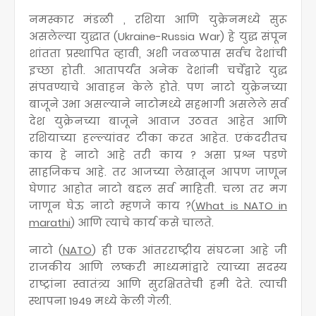
नमस्कार मंडळी , रशिया आणि युक्रेनमध्ये सुरू
असलेल्या युद्धात (Ukraine-Russia War) हे युद्ध संपून
शांतता प्रस्थापित व्हावी, अशी जवळपास सर्वच देशांची
इच्छा होती. आतापर्यंत अनेक देशांनी चर्चेद्वारे युद्ध
संपवण्याचे आवाहन केले होते. पण नाटो युक्रेनच्या
बाजूने उभा असल्याने नाटोमध्ये सहभागी असलेले सर्व
देश युक्रेनच्या बाजूने आवाज उठवत आहेत आणि
रशियाच्या हल्ल्यांवर टीका करत आहेत. एकंदरीतच
काय हे नाटो आहे तरी काय ? असा प्रश्न पडणे
साहजिकच आहे. तर आजच्या लेखातून आपण जाणून
घेणार आहोत नाटो बद्दल सर्व माहिती. चला तर मग
जाणून घेऊ नाटो म्हणजे काय ?(
What is NATO in
marathi
) आणि त्याचे कार्य कसे चालते.
नाटो (
NATO
) ही एक आंतरराष्ट्रीय संघटना आहे जी
राजकीय आणि लष्करी माध्यमांद्वारे त्याच्या सदस्य
राष्ट्रांना स्वातंत्र्य आणि सुरक्षिततेची हमी देते. त्याची
स्थापना 1949 मध्ये केली गेली.