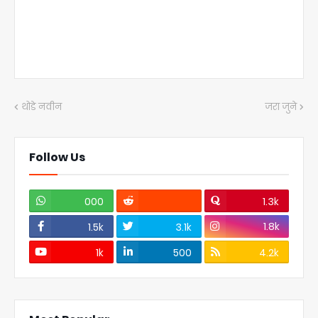
थोडे नवीन
जरा जुने
Follow Us
000
1.3k
1.8k
1.5k
3.1k
1k
500
4.2k