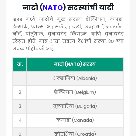
नाटो (
NATO
) सदस्यांची यादी
1949 मध्ये नाटोचे मूळ सदस्य बेल्जियम, कॅनडा,
डेन्मार्क, फ्रान्स, आइसलँड, इटली, लक्झेंबर्ग, नेदरलँड,
नॉर्वे, पोर्तुगाल, युनायटेड किंगडम आणि युनायटेड
स्टेट्स होते. मात्र आता सदस्य देशांची संख्या ३० च्या
जवळ पोहोचली आहे.
क्र.
नाटो (NATO) सदस्य
१
अल्बानिया (Albania)
२
बेल्जियम (Belgium)
३
बुल्गारिया (Bulgaria)
४
कनाडा (Canada)
५
क्रोएशिया (Croatia)