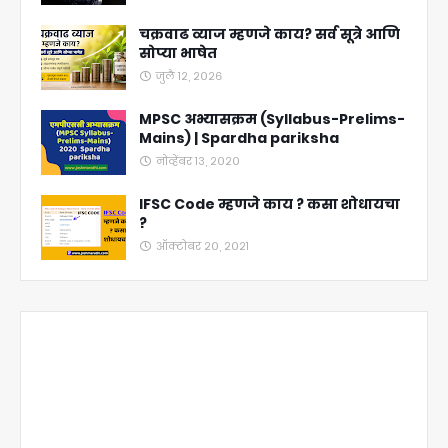
चक्रवाढ व्याज म्हणजे काय? सर्व सूत्रे आणि
सोप्या भाषेत
जुलै १२, २०२६
MPSC अभ्यासक्रम (Syllabus-Prelims-
Mains) | Spardha pariksha
नोव्हेंबर १३, २०२०
IFSC Code म्हणजे काय ? कसा शोधायचा
?
ऑक्टोबर २०, २०२१