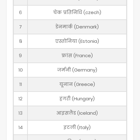
६
चेक प्रतिनिधि (czech)
७
डेनमार्क (Denmark)
८
एस्तोनिया (Estonia)
९
फ्रांस (France)
१०
जर्मनी (Germany)
११
यूनान (Greece)
१२
हंगरी (Hungary)
१३
आइसलैंड (Iceland)
१४
इटली (Italy)