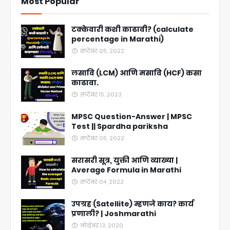
Most Popular
टक्केवारी कशी काढावी? (calculate
percentage in Marathi)
सप्टेंबर ०५, २०२२
लसावि (LCM) आणि मसावि (HCF) कसा
काढावा.
सप्टेंबर १५, २०२३
MPSC Question-Answer | MPSC
Test || Spardha pariksha
सप्टेंबर ०५, २०२२
सरासरी सूत्र, युक्ती आणि व्याख्या |
Average Formula in Marathi
सप्टेंबर ०४, २०२२
उपग्रह (Satellite) म्हणजे काय? कार्य
प्रणाली? | Joshmarathi
नोव्हेंबर १३, २०२०