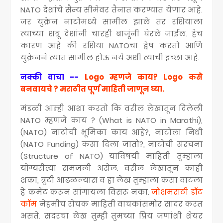
NATO देशांचे सैन्य सीमेवर तैनात करण्यात येणार आहे.
जर युक्रेन नाटोमध्ये सामील झाले तर रशियाला
त्याच्या शत्रू देशांनी चारही बाजूंनी घेरले जाईल. हेच
कारण आहे की रशिया NATOचा द्वेष करतो आणि
युक्रेनने त्यात सामील होऊ नये अशी त्याची इच्छा आहे.
नक्की वाचा --
Logo म्हणजे काय? Logo कसे
बनवायचे ? मराठीत पूर्ण माहिती जाणून घ्या.
मंडळी आम्ही आशा करतो कि वरील लेखातून दिलेली
NATO म्हणजे काय ? (What is NATO in Marathi),
(NATO) नाटोची भूमिका काय आहे?, नाटोला निधी
(NATO Funding) कसा दिला जातो?, नाटोची संरचना
(Structure of NATO) याविषयी माहिती तुम्हाला
योग्यरीत्या समजली असेल. वरील लेखातून काही
शंका, त्रुटी आढळल्यास व हा लेख तुम्हाला कसा वाटला
हे कमेंट करून सांगायला विसरू नका.
जोशमराठी डॉट
कॉम
नेहमीच रोचक माहिती वाचकांसमोर सादर करत
असते. सदरचा लेख तुम्ही तुमच्या प्रिय जणांशी शेयर