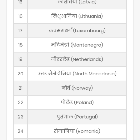
१५
लातविया (Latvia)
१६
लिथुआनिया (Lithuania)
१७
लक्समबर्ग (Luxembourg)
१८
मोंटेनेग्रो (Montenegro)
१९
नीदरलैंड (Netherlands)
२०
उत्तर मैसेडोनिया (North Macedonia)
२१
नॉर्वे (Norway)
२२
पोलैंड (Poland)
२३
पुर्तगाल (Portugal)
२४
रोमानिया (Romania)