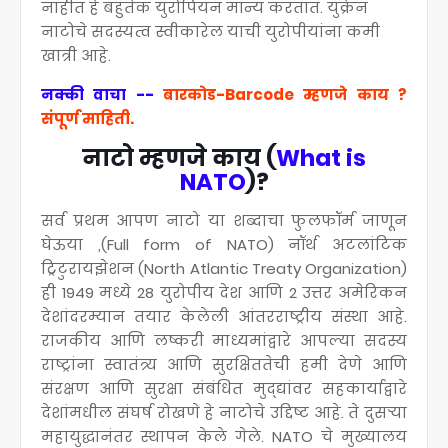
नाहीत हे बहुतेक युरोपियन मान्य करतात. युक्रेन
नाटोचे सदस्यत्व स्वीकारेल याची युरोपीयांना कमी
खात्री आहे.
नक्की वाचा --
बारकोड-Barcode म्हणजे काय ?
संपूर्ण माहिती.
नाटो म्हणजे काय (
What is
NATO
)?
सर्व प्रथम आपण नाटो या शब्दाचा फुलफॉर्म जाणून
घेऊया ,(Full form of NATO) नॉर्थ अटलांटिक
ट्रिटुरायझेशन (North Atlantic Treaty Organization)
ही 1949 मध्ये 28 युरोपीय देश आणि 2 उत्तर अमेरिकन
देशांदरम्यान तयार केलेली आंतरराष्ट्रीय संस्था आहे.
राजकीय आणि लष्करी माध्यमांद्वारे आपल्या सदस्य
राष्ट्रांना स्वातंत्र्य आणि सुरक्षिततेची हमी देणे आणि
संरक्षण आणि सुरक्षा संबंधित मुद्द्यांवर सहकार्याद्वारे
देशांमधील संघर्ष रोखणे हे नाटोचे उद्दिष्ट आहे. ते दुसऱ्या
महायुद्धानंतर स्थापन केले गेले. NATO चे मुख्यालय