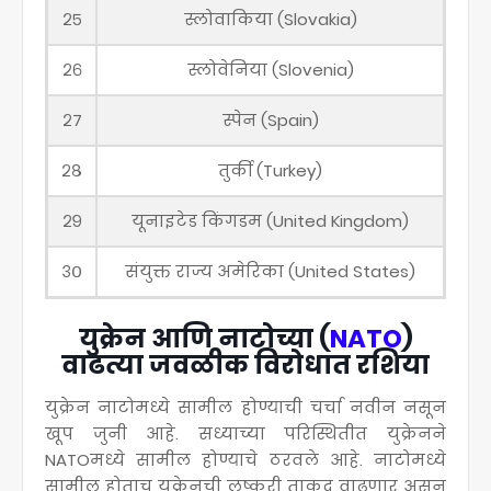
२५
स्लोवाकिया (Slovakia)
२६
स्लोवेनिया (Slovenia)
२७
स्पेन (Spain)
२८
तुर्की (Turkey)
२९
यूनाइटेड किंगडम (United Kingdom)
३०
संयुक्त राज्य अमेरिका (United States)
युक्रेन आणि नाटोच्या (
NATO
)
वाढत्या जवळीक विरोधात रशिया
युक्रेन नाटोमध्ये सामील होण्याची चर्चा नवीन नसून
खूप जुनी आहे. सध्याच्या परिस्थितीत युक्रेनने
NATOमध्ये सामील होण्याचे ठरवले आहे. नाटोमध्ये
सामील होताच युक्रेनची लष्करी ताकद वाढणार असून