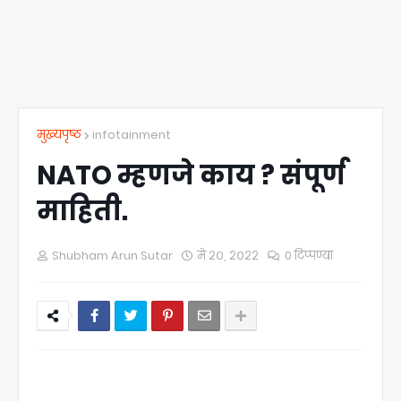
मुख्यपृष्ठ
infotainment
NATO म्हणजे काय ? संपूर्ण
माहिती.
Shubham Arun Sutar
मे २०, २०२२
0 टिप्पण्या