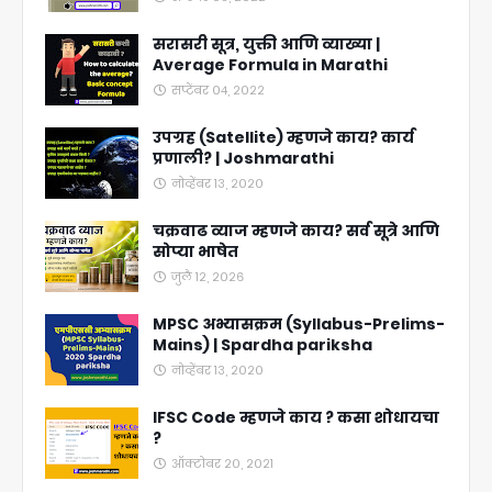
सरासरी सूत्र, युक्ती आणि व्याख्या |
Average Formula in Marathi
सप्टेंबर ०४, २०२२
उपग्रह (Satellite) म्हणजे काय? कार्य
प्रणाली? | Joshmarathi
नोव्हेंबर १३, २०२०
चक्रवाढ व्याज म्हणजे काय? सर्व सूत्रे आणि
सोप्या भाषेत
जुलै १२, २०२६
MPSC अभ्यासक्रम (Syllabus-Prelims-
Mains) | Spardha pariksha
नोव्हेंबर १३, २०२०
IFSC Code म्हणजे काय ? कसा शोधायचा
?
ऑक्टोबर २०, २०२१