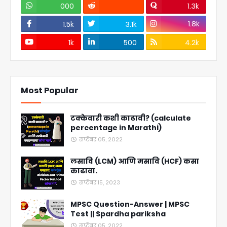
000
1.3k
1.8k
1.5k
3.1k
1k
500
4.2k
Most Popular
टक्केवारी कशी काढावी? (calculate
percentage in Marathi)
सप्टेंबर ०५, २०२२
लसावि (LCM) आणि मसावि (HCF) कसा
काढावा.
सप्टेंबर १५, २०२३
MPSC Question-Answer | MPSC
Test || Spardha pariksha
सप्टेंबर ०५, २०२२