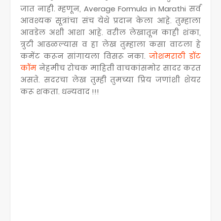
जात नाही. म्हणून, Average Formula in Marathi सर्व
आवश्यक सूत्रांचा संच येथे प्रदान केला आहे. तुम्हाला
आवडेल अशी आशा आहे. वरील लेखातून काही शंका,
त्रुटी आढळल्यास व हा लेख तुम्हाला कसा वाटला हे
कमेंट करून सांगायला विसरू नका.
जोशमराठी डॉट
कॉम
नेहमीच रोचक माहिती वाचकांसमोर सादर करत
असते. सदरचा लेख तुम्ही तुमच्या प्रिय जणांशी शेयर
करू शकता. धन्यवाद !!!