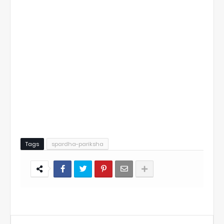
Tags
spardha-pariksha