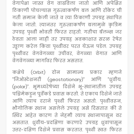
वेगापेक्षा जास्त वेग वाढविला जातो आणि अपेक्षित
ठिकाणी पोचल्यास गुरुत्वाकर्षण बल आणि रॉकेट ची
गती समान केली जाते व त्या ठिकाणी उपग्रह स्थापित
केला जातो. त्यानंतर गुरुत्वाकर्षण बलामुळे कृत्रिम
उपग्रह पृथ्वी भोवती फिरत राहतो. गतीचा बॅलन्स जर
ठेवता आला नाही तर उपग्रह अवकाशात सरळ रेषेत
उड्डाण करेल किंवा पृथ्वीवर परत येऊन पडेल. उपग्रह
पृथ्वीवर वेगवेगळ्या उंचीवर, वेगळ्या वेगात आणि
वेगवेगळ्या मार्गांवर फिरत असतात.
कक्षेचे (Orbit) दोन सामान्य प्रकार म्हणजे
"जिओस्टेशनरी (geostationary)" आणि "ध्रुवीय.
(polar)". भूमध्यरेषेच्या दिशेने भू-स्थानातील उपग्रह
पश्चिमेकडून पूर्वेकडे प्रवास करतो. ते एकाच दिशेने जाते
आणि त्याच दराने पृथ्वी फिरत असतो. पृथ्वीवरून,
भौगोलिक स्थान असलेले उपग्रह असे दिसतात की ते
स्थिर आहेत कारण ते नेहमी त्याच स्थानापासून वर
असतात. ध्रुवीय-प्रदक्षिणा करणारे उपग्रह ध्रुवांपासून
उत्तर-दक्षिण दिशेने प्रवास करतात. पृथ्वी स्वतः फिरत