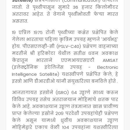
Satellite)
संप्रेषणासाठी (Communication) वापरला
जातो. ते पृथ्वीपासून सुमारे 36 हजार किलोमीटर
अंतरावर आहेत. ते वेगाने पृथ्वीभोवती फेऱ्या मारत
असतात.
१९ एप्रिल १९७५ रोजी पृथ्वीच्या कक्षेत प्रक्षेपित केले
गेलेला भारताचा पहिला कृत्रिम उपग्रह म्हणजे 'आर्यभट्ट'
होय. पीएसएलव्ही-सी (PSLV-C40) प्रक्षेपण वाहनाच्या
मदतीने श्री हरिकोटा येथील सतीश धवन अवकाश
केंद्रातून भारताने एएमआयएसएटी AMISAT
(इलेक्ट्रॉनिक इंटेलिजेंस उपग्रह - Electronic
Intelligence Satellite) यशस्वीपणे प्रक्षेपित केले, हे
इस्त्रो आणि डीआरडीओ यांनी संयुक्तरित्या बनविले होते .
आजतागायत इस्त्रोने (ISRO) ६४ उड्डाणे साध्य करून
विविध उपग्रह तसेच अंतराळयान मोहिमांचे शतक पार
केले आहे. अवकाशयान उड्डाण तंत्रज्ञानात खास प्रावीण्य
प्राप्त केलेल्या इस्रोने २०९ परदेशी उपग्रहांचेही प्रक्षेपण
केले असून यामध्ये ध्रुवीय अवकाशयान उड्डाण
मोहिमेद्वारे एकाच वेळी १०४ उपग्रहांना यशस्वीरित्या