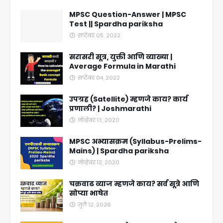
MPSC Question-Answer | MPSC
Test || Spardha pariksha
सप्टेंबर ०५, २०२२
सरासरी सूत्र, युक्ती आणि व्याख्या |
Average Formula in Marathi
सप्टेंबर ०४, २०२२
उपग्रह (Satellite) म्हणजे काय? कार्य
प्रणाली? | Joshmarathi
नोव्हेंबर १३, २०२०
MPSC अभ्यासक्रम (Syllabus-Prelims-
Mains) | Spardha pariksha
नोव्हेंबर १३, २०२०
चक्रवाढ व्याज म्हणजे काय? सर्व सूत्रे आणि
सोप्या भाषेत
जुलै १२, २०२६