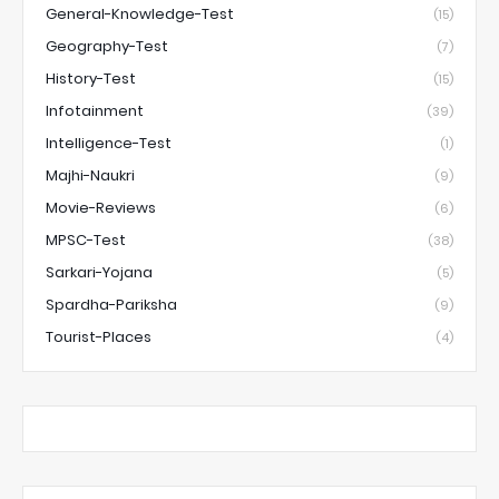
General-Knowledge-Test
(15)
Geography-Test
(7)
History-Test
(15)
Infotainment
(39)
Intelligence-Test
(1)
Majhi-Naukri
(9)
Movie-Reviews
(6)
MPSC-Test
(38)
Sarkari-Yojana
(5)
Spardha-Pariksha
(9)
Tourist-Places
(4)