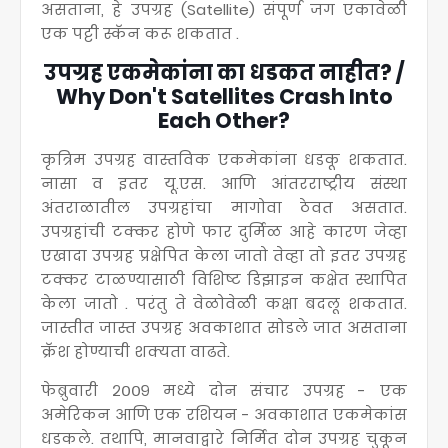
असताना, हे उपग्रह (Satellite) संपूर्ण जग एकावेळी
एक पट्टी स्कॅन करू शकतात .
उपग्रह एकमेकांना का धडकत नाहीत? /
Why Don't Satellites Crash Into
Each Other?
कृत्रिम उपग्रह वास्तविक एकमेकांना धडकू शकतात.
नासा व इतर यू.एस. आणि आंतरराष्ट्रीय संस्था
अंतराळातील उपग्रहांचा मागोवा ठेवत असतात.
उपग्रहांची टक्कर होणे फार दुर्मिळ आहे कारण जेव्हा
एखादा उपग्रह प्रक्षेपित केला जातो तेव्हा तो इतर उपग्रह
टक्कर टाळण्यासाठी विशिष्ट डिझाइन कक्षेत स्थापित
केला जातो . परंतु ते वेळोवेळी कक्षा बदलू शकतात.
जास्तीत जास्त उपग्रह अवकाशात सोडले जात असताना
क्रॅश होण्याची शक्यता वाढते.
फेब्रुवारी २००९ मध्ये दोन संचार उपग्रह - एक
अमेरिकन आणि एक रशियन - अवकाशात एकमेकांस
धडकले. तथापि, मानवाद्वारे निर्मित दोन उपग्रह चुकून