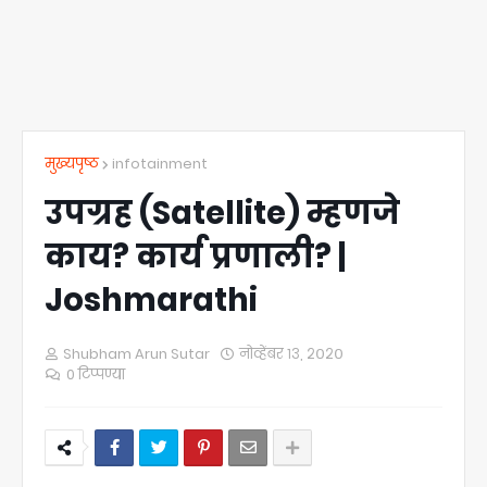
मुख्यपृष्ठ
infotainment
उपग्रह (Satellite) म्हणजे
काय? कार्य प्रणाली? |
Joshmarathi
Shubham Arun Sutar
नोव्हेंबर १३, २०२०
0 टिप्पण्या