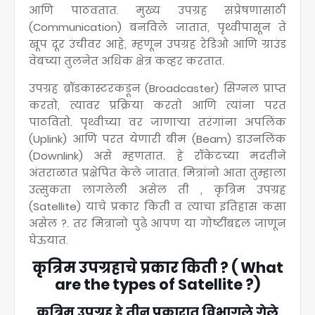
आणि पाठवतात. मुख्य उपग्रह संप्रेषणासाठी
(Communication) बनविले जातात, पृथ्वीपासून ते
खूप दूर उंचीवर आहे, म्हणून उपग्रह रेडिओ आणि ग्राउंड
वेबच्या तुलनेत अधिक क्षेत्र कव्हर करतात.
उपग्रह ब्रॉडकास्टरकडून (Broadcaster) सिग्नल प्राप्त
करतो, त्यावर प्रक्रिया करतो आणि त्यांना परत
पाठवितो. पृथ्वीच्या वर जाणार्‍या तरंगांना अपलिंक
(Uplink) आणि परत येणारी बीम (Beam) डाउनलिंक
(Downlink) असे म्हणतात. हे रॉकेटच्या मदतीने
अंतराळात प्रक्षेपित केले जातात. मित्रांनो आता तुम्हाला
उत्सुकता लागलेली असेल ती , कृत्रिम उपग्रह
(Satellite) याचे प्रकार किती व त्याचा इतिहास कसा
असेल ?. तर मित्रानो पुढे आपण या गोष्टींबद्दल जाणून
घेऊयात.
कृत्रिम उपग्रहाचे प्रकार किती ? ( What
are the types of Satellite ?)
कृत्रिम उपग्रह हे तीन प्रकारात विभागले गेले