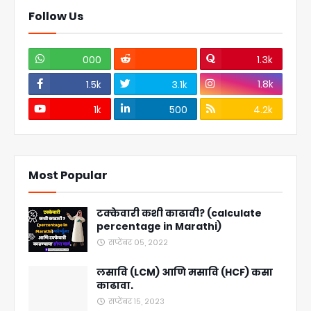
Follow Us
000
1.3k
1.8k
1.5k
3.1k
1k
500
4.2k
Most Popular
टक्केवारी कशी काढावी? (calculate
percentage in Marathi)
सप्टेंबर ०५, २०२२
लसावि (LCM) आणि मसावि (HCF) कसा
काढावा.
सप्टेंबर १५, २०२३