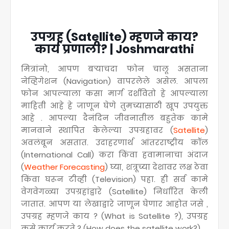
उपग्रह (Satellite) म्हणजे काय?
कार्य प्रणाली? | Joshmarathi
मित्रांनो, आपण बऱ्याचदा फोन चालू असताना
नेव्हिगेशन (Navigation) वापरलेले असेल. आपला
फोन आपल्याला कसा मार्ग दर्शवितो हे आपल्याला
माहिती आहे हे जाणून घेणे तुमच्यासाठी खूप उपयुक्त
आहे . आपल्या दैनंदिन जीवनातील बहुतेक कामे
मानवाने स्थापित केलेल्या उपग्रहावर (
Satellite
)
अवलंबून असतात. उदाहरणार्थ आंतरराष्ट्रीय कॉल
(International Call) करा किंवा हवामानाचा अंदाज
(
Weather Forecasting
) घ्या, शत्रूच्या देशावर लक्ष ठेवा
किंवा घरून टीव्ही (Television) पहा. ही सर्व कामे
वेगवेगळ्या उपग्रहांद्वारे (Satellite) निर्धारित केली
जातात. आपण या लेखाद्वारे जाणून घेणार आहोत जसे ,
उपग्रह म्हणजे काय ? (What is Satellite ?), उपग्रह
कसे कार्य करते ? (How does the satellite work?)