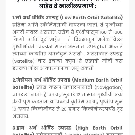
आहेत ते खालीलप्रमाणे :
1.लो अर्थ ऑर्बिट उपग्रह (Low Earth Orbit Satellite)
प्रतिमा आणि स्कॅनिंगसाठी वापरला जातो. ते पृथ्वीच्या
अगदी जवळ असतात. तसेच ते पृथ्वीपासून 160 ते 1600
किमी पर्यंत दूर आहेत . ते दिवसातून अनेक वेळा
पृथ्वीभोवती चक्कर मारत असतात. उपग्रहाचा आकार
त्याच्या कार्यावर अवलंबून असतो , अंतराळात उपग्रह
(Satellite) चार इंचाचा क्यूब ते एखादी मोठी बस
इतक्या मोठा आकारमानाचा असू शकतो.
२.मेडीयम अर्थ ऑर्बिट उपग्रह (Medium Earth Orbit
Satellite)
खास करून संचालनासाठी (Navigation)
वापरला जातो. हे उपग्रह सुमारे 12 तासात पृथ्वीची एक
फेरी पूर्ण करतात. या प्रकाचे कृत्रिम उपग्रह पृथ्वीपासून
10 हजार किलोमीटर ते 20 हजार किलोमीटरपर्यंत दूर
असतात.
3.हाय अर्थ ऑर्बिट उपग्रह (High Earth Orbit