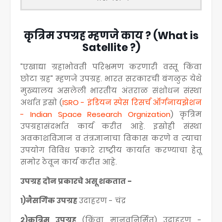
कृत्रिम उपग्रह म्हणजे काय ? (What is
Satellite ?)
"एखाद्या ग्रहाभोवती परिभ्रमण करणारी वस्तू किंवा
छोटा ग्रह" म्हणजे उपग्रह. भारत सरकारची बंगळुरू येथे
मुख्यालय असलेली भारतीय अंतराळ संशोधन संस्था
अर्थात इस्रो (
ISRO - इंडियन स्पेस रिसर्च ऑर्गनायझेशन
- Indian Space Research Orgnization
) कृत्रिम
उपग्रहासंदर्भात कार्य करीत आहे. इस्रोही संस्था
अवकाशविज्ञान व तंत्रज्ञानाचा विकास करणे व त्‍याचा
उपयोग विविध प्रकारे राष्ट्रीय कार्यात करण्याचा हेतू
समोर ठेवून कार्य करीत आहे.
उपग्रह दोन प्रकारचे असू शकतात -
१)नैसर्गिक उपग्रह
उदाहरण - चंद्र
२)कृत्रिम उपग्रह
(किंवा मानवनिर्मित) उदाहरण -