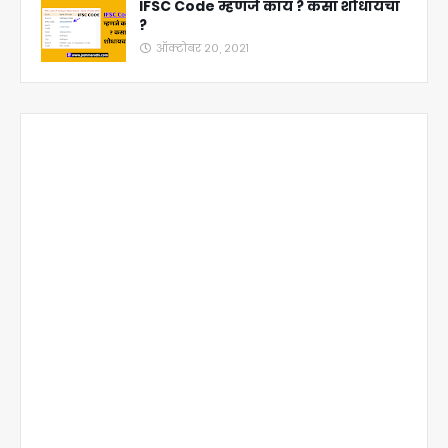
IFSC Code म्हणजे काय ? कसा शोधायचा
?
ऑक्टोबर २०, २०२१