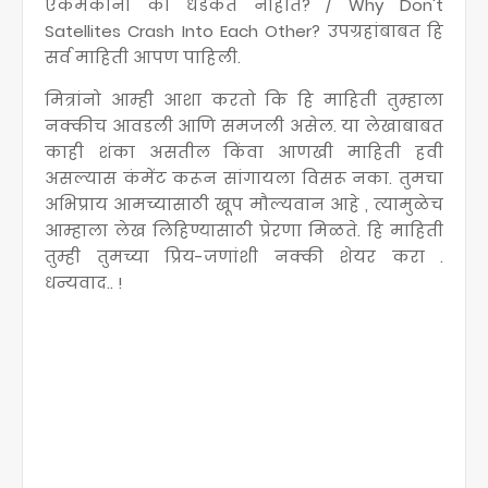
एकमेकांना का धडकत नाहीत? / Why Don't
Satellites Crash Into Each Other? उपग्रहांबाबत हि
सर्व माहिती आपण पाहिली.
मित्रांनो आम्ही आशा करतो कि हि माहिती तुम्हाला
नक्कीच आवडली आणि समजली असेल. या लेखाबाबत
काही शंका असतील किंवा आणखी माहिती हवी
असल्यास कंमेंट करून सांगायला विसरू नका. तुमचा
अभिप्राय आमच्यासाठी खूप मौल्यवान आहे , त्यामुळेच
आम्हाला लेख लिहिण्यासाठी प्रेरणा मिळते. हि माहिती
तुम्ही तुमच्या प्रिय-जणांशी नक्की शेयर करा .
धन्यवाद.. !