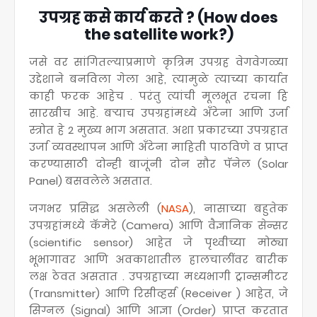
उपग्रह कसे कार्य करते ? (How does
the satellite work?)
जसे वर सांगितल्याप्रमाणे कृत्रिम उपग्रह वेगवेगळ्या
उद्देशाने बनविला गेला आहे, त्यामुळे त्याच्या कार्यात
काही फरक आहेच . परंतु त्यांची मूलभूत रचना हि
सारखीच आहे. बर्‍याच उपग्रहांमध्ये अँटेना आणि उर्जा
स्त्रोत हे 2 मुख्य भाग असतात. अशा प्रकारच्या उपग्रहात
उर्जा व्यवस्थापन आणि अँटेना माहिती पाठविणे व प्राप्त
करण्यासाठी दोन्ही बाजूंनी दोन सौर पॅनेल (Solar
Panel) बसवलेले असतात.
जगभर प्रसिद्ध असलेली (
NASA
), नासाच्या बहुतेक
उपग्रहांमध्ये कॅमेरे (Camera) आणि वैज्ञानिक सेन्सर
(scientific sensor) आहेत जे पृथ्वीच्या मोठ्या
भूभागावर आणि अवकाशातील हालचालींवर बारीक
लक्ष ठेवत असतात . उपग्रहाच्या मध्यभागी ट्रान्समीटर
(Transmitter) आणि रिसीव्हर्स (Receiver ) आहेत, जे
सिग्नल (Signal) आणि आज्ञा (Order) प्राप्त करतात