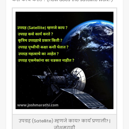
उपग्रह (Satellite) म्हणजे काय? कार्य प्रणाली? |
जोशमराठी