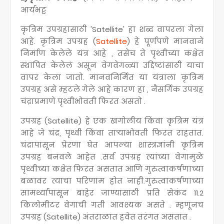
आर्यभट्ट
कृत्रिम उपग्रहासाठी 'Satellite' हा शब्द वापरला गेला
आहे. कृत्रिम उपग्रह (
Satellite
) हे पूर्णपणे मानवाने
निर्माण केलेले यंत्र आहे , तसेच ते पृथ्वीच्या कक्षेत
स्थापित केलेलं असून वेगवेगळ्या उद्दिष्टांसाठी याचा
वापर केला जातो. मानवनिर्मित या यंत्राला कृत्रिम
उपग्रह असे म्हटले गेले आहे कारण हा , नैसर्गिक उपग्रह
चंद्राप्रमाणे पृथ्वीभोवती फिरत असतो .
उपग्रह (Satellite) हे एक खगोलीय किंवा कृत्रिम यंत्र
आहे जे चंद्र, पृथ्वी किंवा ताऱ्याभोवती फिरत राहतात.
चंद्रापासून प्रेरणा घेत आपल्या शास्त्रज्ञांनी कृत्रिम
उपग्रह बनवले आहेत .सर्व उपग्रह त्यांच्या वेगामुळे
पृथ्वीच्या कक्षेत फिरत असतात आणि गुरुत्वाकर्षणाच्या
बळावर त्याचा परिणाम होत नाही.गुरुत्वाकर्षणाच्या
सामर्थ्यापासून बाहेर जाण्यासाठी प्रति सेकंद 11.2
किलोमीटर वेगाची गती आवश्यक असते . म्हणूनच
उपग्रह (Satellite) अंतराळात हवेत तरंगत असतात .