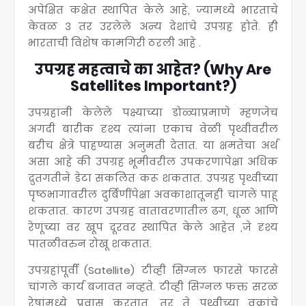
अपेक्षित कक्षेत स्थापित केले आहे, ज्यामध्ये भारताचे
केवळ ३ तर उरलेले अन्य देशांचे उपग्रह होते. ही
भारताची विशेष कामगिरी ठरली आहे .
उपग्रह महत्वाचे का आहेत? (Why Are
Satellites Important?)
उपग्रहांनी केलेले पक्ष्याच्या डोळ्याप्रमाणे म्हणजेच
अगदी बारीक दृश्य त्यांना एकाच वेळी पृथ्वीवरील
बरीच क्षेत्रे पाहण्यास अनुमती देतात. या क्षमतेचा अर्थ
असा आहे की उपग्रह भूमीवरील उपकरणांपेक्षा अधिक
द्रुतगतीने डेटा संकलित करू शकतात. उपग्रह पृथ्वीच्या
पृष्ठभागावरील दुर्बिणींपेक्षा अवकाशातूनही चांगले पाहू
शकतात. कारण उपग्रह वातावरणातील ढग, धूळ आणि
रेणूंच्या वर खूप दूरवर स्थापित केले आहेत ,जे दृश्य
पातळीवरुन रोखू शकतात.
उपग्रहांपूर्वी (Satellite) टीव्ही सिग्नल फारसे फारसे
चांगले कार्य बजावत नव्हते. टीव्ही सिग्नल फक्त सरळ
रेषांमध्ये प्रवास करतात. तर ते पृथ्वीच्या वक्रांचे