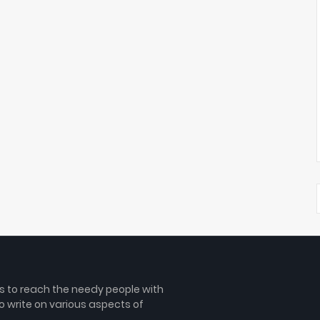
is to reach the needy people with
o write on various aspects of