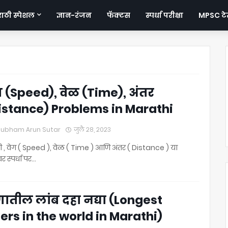
ठी स्पेशल
ज्ञान-रंजन
फॅक्टस
स्पर्धा परीक्षा
MPSC टेस
ग (Speed), वेळ (Time), अंतर
istance) Problems in Marathi
ubham Arun Sutar
जुलै २८, २०२३
ी , वेग ( Speed ), वेळ ( Time ) आणि अंतर ( Distance ) या
वर स्पर्धा पर…
ातील लांब दहा नद्या (Longest
vers in the world in Marathi)