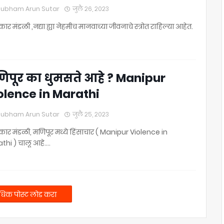
ubham Arun Sutar
जुलै २६, २०२३
ार मंडळी ,नद्या ह्या नेहमीच मानवाच्या जीवनाचे स्त्रोत राहिल्या आहेत.
िपूर का धुमसते आहे ? Manipur
olence in Marathi
ubham Arun Sutar
जुलै २५, २०२३
कार मंडळी, मणिपूर मध्ये हिंसाचार ( Manipur Violence in
thi ) चालू आहे.…
िक पोस्ट लोड करा