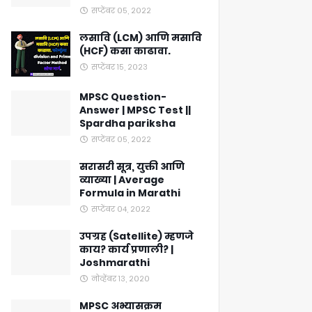
सप्टेंबर ०५, २०२२
लसावि (LCM) आणि मसावि
(HCF) कसा काढावा.
सप्टेंबर १५, २०२३
MPSC Question-
Answer | MPSC Test ||
Spardha pariksha
सप्टेंबर ०५, २०२२
सरासरी सूत्र, युक्ती आणि
व्याख्या | Average
Formula in Marathi
सप्टेंबर ०४, २०२२
उपग्रह (Satellite) म्हणजे
काय? कार्य प्रणाली? |
Joshmarathi
नोव्हेंबर १३, २०२०
MPSC अभ्यासक्रम