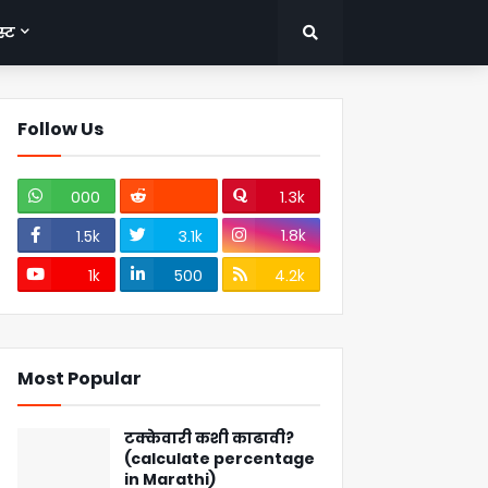
्ट
Follow Us
000
1.3k
1.8k
1.5k
3.1k
1k
500
4.2k
Most Popular
टक्केवारी कशी काढावी?
(calculate percentage
in Marathi)