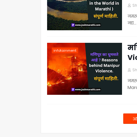
Sh
नमस्क
नद्य…
मण
infotainment
Vi
Sh
नमस्
Mara
अध