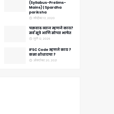
(Syllabus-Prelims-
Mains) | Spardha
pariksha
नोव्हेंबर १३, २०२०
चक्रवाढ व्याज म्हणजे काय?
सर्व सूत्रे आणि सोप्या भाषेत
जुलै १२, २०२६
IFSC Code म्हणजे काय ?
कसा शोधायचा ?
ऑक्टोबर २०, २०२१