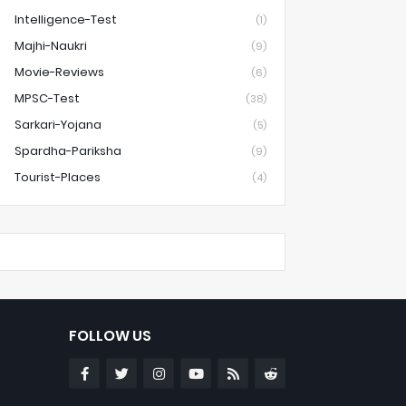
Intelligence-Test
(1)
Majhi-Naukri
(9)
Movie-Reviews
(6)
MPSC-Test
(38)
Sarkari-Yojana
(5)
Spardha-Pariksha
(9)
Tourist-Places
(4)
FOLLOW US