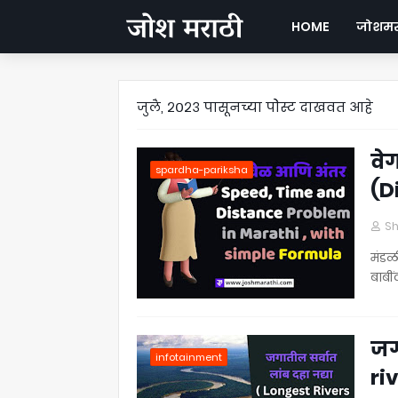
HOME
जोशमरा
जुलै, २०२३ पासूनच्या पोेस्ट दाखवत आहे
वे
spardha-pariksha
(D
Sh
मंडळ
बाबीं
जग
infotainment
ri