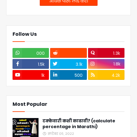
अधिक पोस्ट लोड करा
Follow Us
000
1.3k
1.8k
1.5k
3.1k
1k
500
4.2k
Most Popular
टक्केवारी कशी काढावी? (calculate
percentage in Marathi)
सप्टेंबर ०५, २०२२