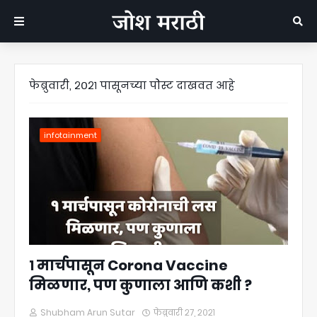
फेब्रुवारी, २०२१ पासूनच्या पोेस्ट दाखवत आहे
infotainment
१ मार्चपासून Corona Vaccine
मिळणार, पण कुणाला आणि कशी ?
Shubham Arun Sutar
फेब्रुवारी २७, २०२१