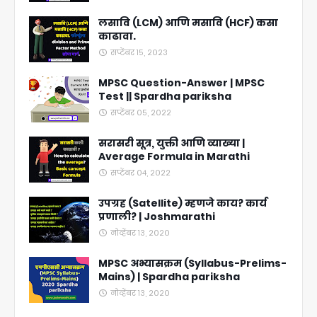
लसावि (LCM) आणि मसावि (HCF) कसा
काढावा.
सप्टेंबर १५, २०२३
MPSC Question-Answer | MPSC
Test || Spardha pariksha
सप्टेंबर ०५, २०२२
सरासरी सूत्र, युक्ती आणि व्याख्या |
Average Formula in Marathi
सप्टेंबर ०४, २०२२
उपग्रह (Satellite) म्हणजे काय? कार्य
प्रणाली? | Joshmarathi
नोव्हेंबर १३, २०२०
MPSC अभ्यासक्रम (Syllabus-Prelims-
Mains) | Spardha pariksha
नोव्हेंबर १३, २०२०