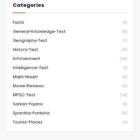
Categories
Facts
(5)
General-Knowledge-Test
(15)
Geography-Test
(7)
History-Test
(15)
Infotainment
(39)
Intelligence-Test
(1)
Majhi-Naukri
(9)
Movie-Reviews
(6)
MPSC-Test
(38)
Sarkari-Yojana
(5)
Spardha-Pariksha
(9)
Tourist-Places
(4)