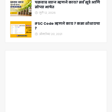
चक्रवाढ व्याज म्हणजे काय? सर्व सूत्रे आणि
सोप्या भाषेत
जुलै १२, २०२६
IFSC Code म्हणजे काय ? कसा शोधायचा
?
ऑक्टोबर २०, २०२१