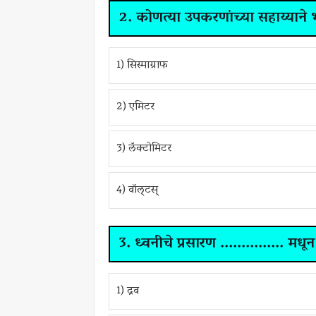
2. कोणत्या उपकरणांच्या सहाय्याने 
1) सिस्माग्राफ
2) एमिटर
3) लॅक्टोमिटर
4) वॉल्टस्
3. ध्वनीचे प्रसारण ............... मधू
1) द्रव