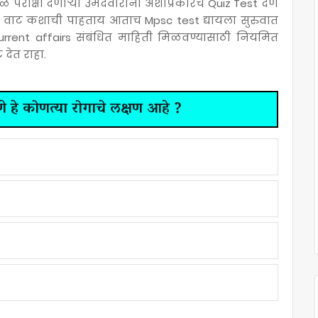
 परीक्षा देणाऱ्या उमेदवारांनी अशाप्रकारचे Quiz Test देणे
 मग वाट कशाची पाहताय आताच Mpsc test द्यायला सुरुवात
Current affairs संबंधित माहिती मिळवण्यासाठी नियमित
देत राहा.
णे हे कोणत्या रोगाचे लक्षण आहे ?