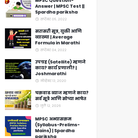
MPSC Question-
Answer | MPSC Test ||
Spardha pariksha
सप्टेंबर ०५, २०२२
सरासरी सूत्र, युक्ती आणि
व्याख्या | Average
Formula in Marathi
सप्टेंबर ०४, २०२२
उपग्रह (Satellite) म्हणजे
काय? कार्य प्रणाली? |
Joshmarathi
नोव्हेंबर १३, २०२०
चक्रवाढ व्याज म्हणजे काय?
सर्व सूत्रे आणि सोप्या भाषेत
जुलै १२, २०२६
MPSC अभ्यासक्रम
(Syllabus-Prelims-
Mains) | Spardha
pariksha