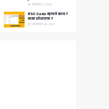
नोव्हेंबर १३, २०२०
IFSC Code म्हणजे काय ?
कसा शोधायचा ?
ऑक्टोबर २०, २०२१