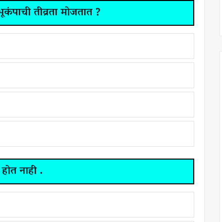
भूकंपाची तीव्रता मोजतात ?
न होत नाही .