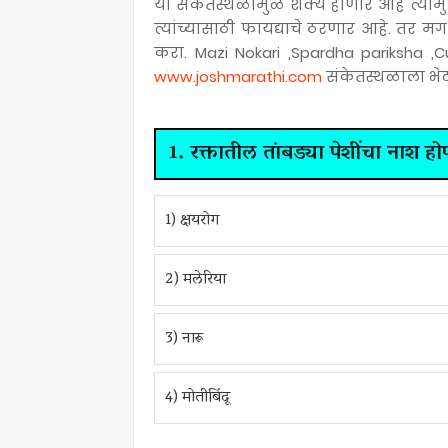
या संकेतस्थळामुळे शक्य होणार आहे त्यामुळे
त्यांच्यासाठी फायद्याचे ठरणार आहे. तर
करा. Mazi Nokari ,Spardha pariksha ,
www.joshmarathi.com
संकेतस्थळाला भेट 
1. रक्तातील तांबड्या पेशींचा नाश हो
1) क्षयरोग
2) मलेरिया
3) नारू
4) मोतीबिंदू