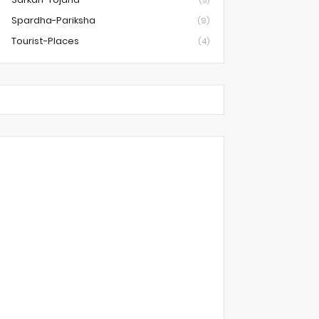
(5)
Spardha-Pariksha
(9)
Tourist-Places
(4)