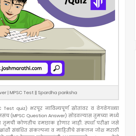
r | MPSC Test || Spardha pariksha
Test quiz) भरपूर नाविन्यपूर्ण स्रोतांवर व वेगवेगळ्या
्नसंच (MPSC Question Answer) सोडवल्यास तुमच्या मध्ये
ना तुमची कोणतीच दमछाक होणार नाही. स्पर्धा परीक्षा जसे
क्षांशी संबंधित संकल्पना व माहितीचे संकलन जोश मराठी