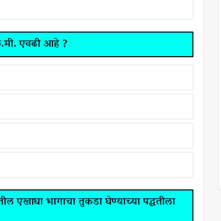
ि.मी. एवढी आहे ?
तील एखाघा भागाचा तुकडा घेण्याच्या पद्धतीला