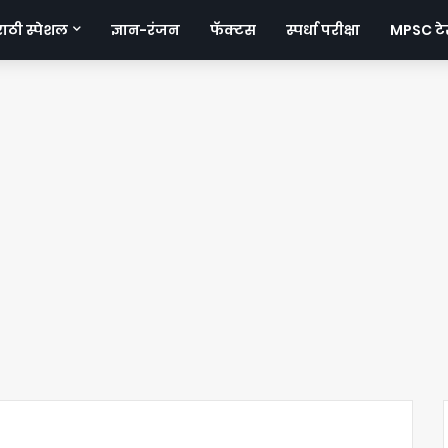
ठी स्पेशल
ज्ञान-रंजन
फॅक्टस
स्पर्धा परीक्षा
MPSC टेस