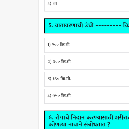
4) 33
5. वातावरणाची उंची --------- क
1) २०० कि.मी.
2) ७०० कि.मी.
3) ३९० कि.मी.
4) ७५० कि.मी.
6. रोगाचे निदान करण्यासाठी शरीरा
कोणत्या नावाने संबोधतात ?