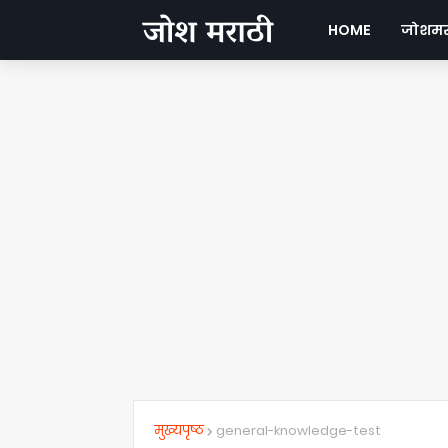
HOME
जोशमरा
मुख्यपृष्ठ
general-knowledge-test