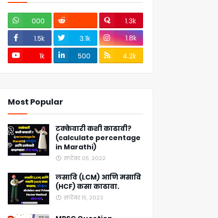
000
1.3k
1.8k
1.5k
3.1k
1k
500
4.2k
Most Popular
टक्केवारी कशी काढावी?
(calculate percentage
in Marathi)
सप्टेंबर ०५, २०२२
लसावि (LCM) आणि मसावि
(HCF) कसा काढावा.
सप्टेंबर १५, २०२३